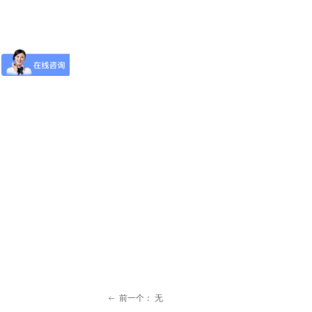
前一个：
无
ꂃ