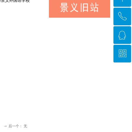
海景义外国语学校
ꂅ
回到顶部
ꁗ
0631-8480508
ꀥ
QQ客服
微信二维码
后一个：
无
ꁹ